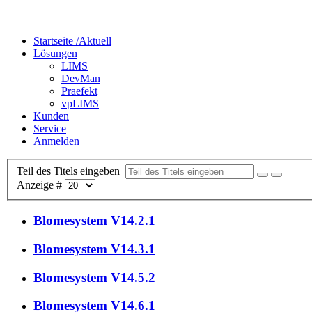
Startseite /
Aktuell
Lösungen
LIMS
DevMan
Praefekt
vpLIMS
Kunden
Service
Anmelden
Teil des Titels eingeben
Anzeige #
Blomesystem V14.2.1
Blomesystem V14.3.1
Blomesystem V14.5.2
Blomesystem V14.6.1