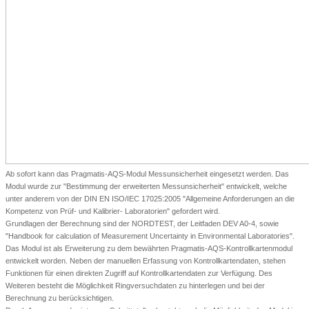
Ab sofort kann das Pragmatis-AQS-Modul Messunsicherheit eingesetzt werden. Das
Modul wurde zur "Bestimmung der erweiterten Messunsicherheit" entwickelt, welche
unter anderem von der DIN EN ISO/IEC 17025:2005 "Allgemeine Anforderungen an die
Kompetenz von Prüf- und Kalibrier- Laboratorien" gefordert wird.
Grundlagen der Berechnung sind der NORDTEST, der Leitfaden DEV A0-4, sowie
"Handbook for calculation of Measurement Uncertainty in Environmental Laboratories".
Das Modul ist als Erweiterung zu dem bewährten Pragmatis-AQS-Kontrollkartenmodul
entwickelt worden. Neben der manuellen Erfassung von Kontrollkartendaten, stehen
Funktionen für einen direkten Zugriff auf Kontrollkartendaten zur Verfügung. Des
Weiteren besteht die Möglichkeit Ringversuchdaten zu hinterlegen und bei der
Berechnung zu berücksichtigen.