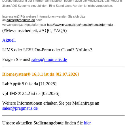
Durch Anpassung der internen Schnittstellen besteht auch die Möglichkeit, das Modul in
ältere AQS Systeme einzubinden. Eine Stand-alone Version ist nicht vorgesehen.
Interessiert? Für weitere Informationen wenden Sie sich bitte
an
oder
verwenden das Kontaktformular
http://www.pragmatis.de/kontakt/kontaktformular
.
(#Messunsicherheit, #AQC, #AQS)
Aktuell
LIMS oder LES? On-Prem oder Cloud? NoLims?
Fragen Sie uns!
sales@pragmatis.de
Blomesystem® 16.3.1 ist da [02.07.2026]
LabApp® 5.0 ist da [11.2025]
vpLIMS® 24.2 ist da [02.2026]
Weitere Informationen erhalten Sie per Mailanfrage an
sales@pragmatis.de
Unsere aktuellen
Stellenangebote
finden Sie
hier