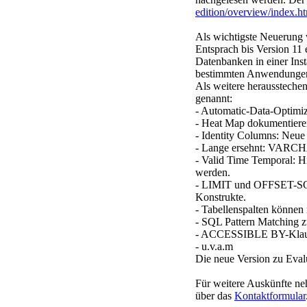
edition/overview/index.h
Als wichtigste Neuerung 
Entsprach bis Version 11 
Datenbanken in einer Ins
bestimmten Anwendungen
Als weitere herausstech
genannt:
- Automatic-Data-Optimiz
- Heat Map dokumentieren
- Identity Columns: Neue 
- Lange ersehnt: VARCHA
- Valid Time Temporal: Hi
werden.
- LIMIT und OFFSET-SQL-
Konstrukte.
- Tabellenspalten können 
- SQL Pattern Matching z
- ACCESSIBLE BY-Klause
- u.v.a.m
Die neue Version zu Eva
Für weitere Auskünfte ne
über das
Kontaktformular