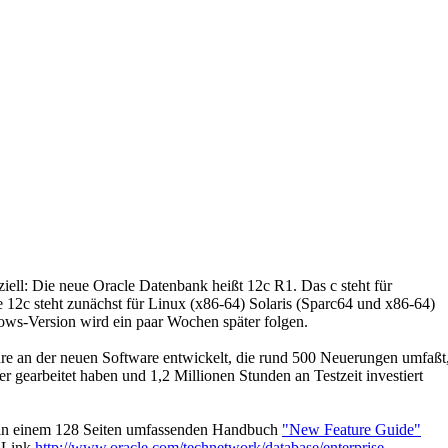
iziell: Die neue Oracle Datenbank heißt 12c R1. Das c steht für
 12c steht zunächst für Linux (x86-64) Solaris (Sparc64 und x86-64)
ws-Version wird ein paar Wochen später folgen.
re an der neuen Software entwickelt, die rund 500 Neuerungen umfaßt
er gearbeitet haben und 1,2 Millionen Stunden an Testzeit investiert
in einem 128 Seiten umfassenden Handbuch
"New Feature Guide"
 Link
http://www.oracle.com/technetwork/database/enterprise-