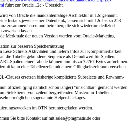
tml
führt zur Oracle 12c - Übersicht.
wird von Oracle die mandantenfähige Architektur in 12c genannt.
eine Instanz jeweils einer Datenbank, lassen sich mit 12c bis zu 253
tanz zusammenfassen und betreiben, die sich wiederum dediziert
 zuweisen lassen.
ende Merkmale der neuen Version werden vom Oracle-Marketing
ation zur besseren Speichernutzung
 Lese-Schreib-Aktivitäten und liefern Infos zur Komprimierbarkeit
an die Tabelle gebundene Sequence als Defaultwert für Spalten.
R2-Spalten einer Tabelle können nun bis zu 32767 Bytes aufnehmen
ermit kann eine Tabellenzeile mit einem Gültigkeitszeitraum versehen
Clauses ersetzen bisherige komplizierte Subselects und Rownum-
nun offiziell (ging nämlich schon länger) "unsichtbar" gemacht werden
um Selektieren von zeilenübergreifenden Mustern in Tabellen.
ln ermöglichen sogenannte Helper-Packages.
luierungszwecken im OTN heruntergeladen werden.
hmen Sie bitte Kontakt auf mit
sales@pragmatis.de
oder
.