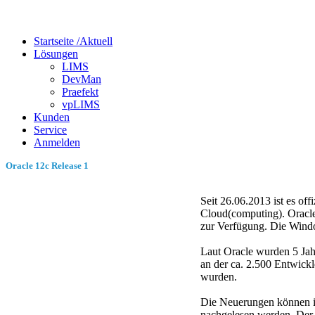
Startseite /
Aktuell
Lösungen
LIMS
DevMan
Praefekt
vpLIMS
Kunden
Service
Anmelden
Oracle 12c Release 1
Seit 26.06.2013 ist es off
Cloud(computing). Oracle
zur Verfügung. Die Windo
Laut Oracle wurden 5 Jah
an der ca. 2.500 Entwickl
wurden.
Die Neuerungen können 
nachgelesen werden. Der