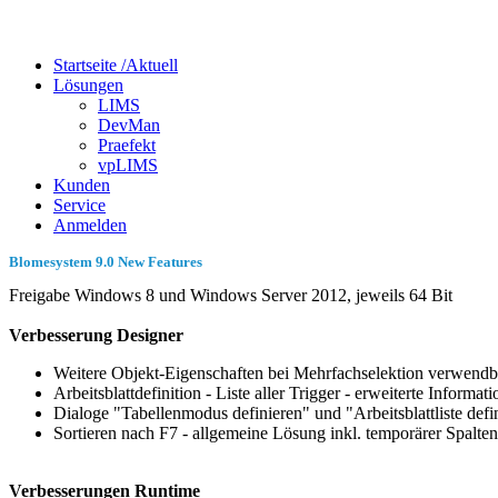
Startseite /
Aktuell
Lösungen
LIMS
DevMan
Praefekt
vpLIMS
Kunden
Service
Anmelden
Blomesystem 9.0 New Features
Freigabe Windows 8 und Windows Server 2012, jeweils 64 Bit
Verbesserung Designer
Weitere Objekt-Eigenschaften bei Mehrfachselektion verwendb
Arbeitsblattdefinition - Liste aller Trigger - erweiterte Informat
Dialoge "Tabellenmodus definieren" und "Arbeitsblattliste defin
Sortieren nach F7 - allgemeine Lösung inkl. temporärer Spalten
Verbesserungen Runtime