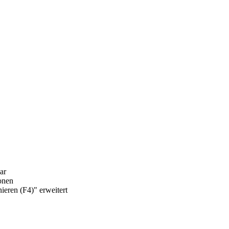
ar
ionen
ieren (F4)" erweitert