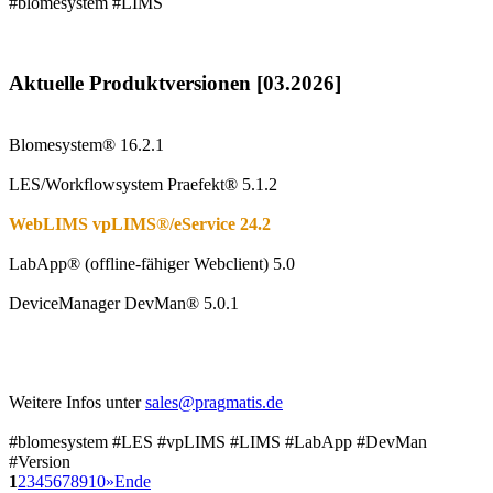
#blomesystem #LIMS
Aktuelle Produktversione
n [03.2026]
Blomesystem® 16.2.1
LES/Workflowsystem Praefekt® 5.1.2
WebLIMS vpLIMS®/eService 24.2
LabApp® (offline-fähiger Webclient) 5.0
DeviceManager DevMan
®
5.0.1
Weitere Infos unter
#blomesystem #LES #vpLIMS #LIMS #LabApp #DevMan
#Version
1
2
3
4
5
6
7
8
9
10
»
Ende