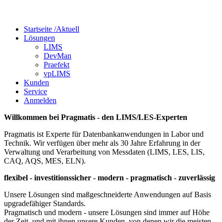
Startseite /
Aktuell
Lösungen
LIMS
DevMan
Praefekt
vpLIMS
Kunden
Service
Anmelden
Willkommen bei Pragmatis - den LIMS/LES-Experten
Pragmatis ist Experte für Datenbankanwendungen in Labor und
Technik. Wir verfügen über mehr als 30 Jahre Erfahrung in der
Verwaltung und Verarbeitung von Messdaten (LIMS, LES, LIS,
CAQ, AQS, MES, ELN).
flexibel - investitionssicher - modern - pragmatisch - zuverlässig
Unsere Lösungen sind maßgeschneiderte Anwendungen auf Basis
upgradefähiger Standards.
Pragmatisch und modern - unsere Lösungen sind immer auf Höhe
der Zeit, und mit ihnen unsere Kunden, von denen wir die meisten