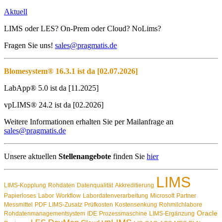
Aktuell
LIMS oder LES? On-Prem oder Cloud? NoLims?
Fragen Sie uns!
sales@pragmatis.de
Blomesystem® 16.3.1 ist da [02.07.2026]
LabApp® 5.0 ist da [11.2025]
vpLIMS® 24.2 ist da [02.2026]
Weitere Informationen erhalten Sie per Mailanfrage an
sales@pragmatis.de
Unsere aktuellen
Stellenangebote
finden Sie
hier
LIMS
LIMS-Kopplung
Rohdaten
Datenqualität
Akkreditierung
Papierloses
Labor
Workflow
Labordatenverarbeitung
Microsoft
Partner
Messmittel
PDF
LIMS-Zusatz
Prüfkosten
Kostensenkung
Rohmilchlabore
Oracle
Rohdatenmanagementsystem
IDE
Prozessmaschine
LIMS-Ergänzung