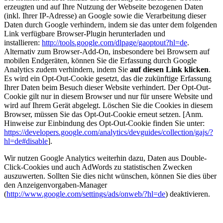
erzeugten und auf Ihre Nutzung der Webseite bezogenen Daten
(inkl. Ihrer IP-Adresse) an Google sowie die Verarbeitung dieser
Daten durch Google verhindern, indem sie das unter dem folgenden
Link verfügbare Browser-Plugin herunterladen und
installieren:
http://tools.google.com/dlpage/gaoptout?hl=de
.
Alternativ zum Browser-Add-On, insbesondere bei Browsern auf
mobilen Endgeräten, können Sie die Erfassung durch Google
Analytics zudem verhindern, indem Sie
auf diesen Link klicken
.
Es wird ein Opt-Out-Cookie gesetzt, das die zukünftige Erfassung
Ihrer Daten beim Besuch dieser Website verhindert. Der Opt-Out-
Cookie gilt nur in diesem Browser und nur für unsere Website und
wird auf Ihrem Gerät abgelegt. Löschen Sie die Cookies in diesem
Browser, müssen Sie das Opt-Out-Cookie erneut setzen. [Anm.
Hinweise zur Einbindung des Opt-Out-Cookie finden Sie unter:
https://developers.google.com/analytics/devguides/collection/gajs/?
hl=de#disable
].
Wir nutzen Google Analytics weiterhin dazu, Daten aus Double-
Click-Cookies und auch AdWords zu statistischen Zwecken
auszuwerten. Sollten Sie dies nicht wünschen, können Sie dies über
den Anzeigenvorgaben-Manager
(
http://www.google.com/settings/ads/onweb/?hl=de
) deaktivieren.