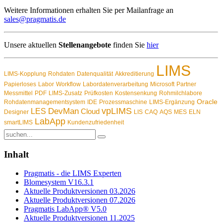
Weitere Informationen erhalten Sie per Mailanfrage an
sales@pragmatis.de
Unsere aktuellen
Stellenangebote
finden Sie
hier
LIMS
LIMS-Kopplung
Rohdaten
Datenqualität
Akkreditierung
Papierloses
Labor
Workflow
Labordatenverarbeitung
Microsoft
Partner
Messmittel
PDF
LIMS-Zusatz
Prüfkosten
Kostensenkung
Rohmilchlabore
Oracle
Rohdatenmanagementsystem
IDE
Prozessmaschine
LIMS-Ergänzung
vpLIMS
DevMan
LES
Cloud
Designer
LIS
CAQ
AQS
MES
ELN
LabApp
smartLIMS
Kundenzufriedenheit
Inhalt
Pragmatis - die LIMS Experten
Blomesystem V16.3.1
Aktuelle Produktversionen 03.2026
Aktuelle Produktversionen 07.2026
Pragmatis LabApp® V5.0
Aktuelle Produktversionen 11.2025