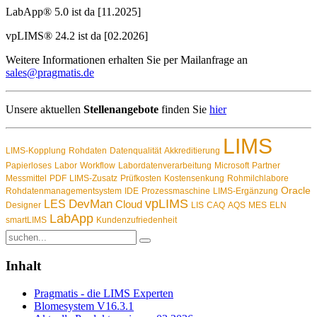
LabApp® 5.0 ist da [11.2025]
vpLIMS® 24.2 ist da [02.2026]
Weitere Informationen erhalten Sie per Mailanfrage an
sales@pragmatis.de
Unsere aktuellen
Stellenangebote
finden Sie
hier
LIMS
LIMS-Kopplung
Rohdaten
Datenqualität
Akkreditierung
Papierloses
Labor
Workflow
Labordatenverarbeitung
Microsoft
Partner
Messmittel
PDF
LIMS-Zusatz
Prüfkosten
Kostensenkung
Rohmilchlabore
Oracle
Rohdatenmanagementsystem
IDE
Prozessmaschine
LIMS-Ergänzung
vpLIMS
DevMan
LES
Cloud
Designer
LIS
CAQ
AQS
MES
ELN
LabApp
smartLIMS
Kundenzufriedenheit
Inhalt
Pragmatis - die LIMS Experten
Blomesystem V16.3.1